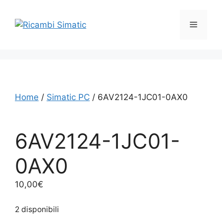
Vai
al
Menu
contenuto
Home
/
Simatic PC
/ 6AV2124-1JC01-0AX0
6AV2124-1JC01-
0AX0
10,00
€
2 disponibili