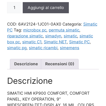
6AV2124-
Aggiungi al carrello
1JC01-
0AX0
quantità
COD:
6AV2124-1JC01-0AX0
Categoria:
Simatic
PC
Tag:
microbox pc
,
permuta simatic
,
riparazione simatic
,
simadyn
,
simatic
,
simatic
box pc
,
simatic C1
,
Simatic NET
,
Simatic PC
,
simatic pg
,
simatic ricambi
,
simemens
Descrizione
Recensioni (0)
Descrizione
SIMATIC HMI KP900 COMFORT, COMFORT
PANEL, KEY OPERATION, 9″
WIDESCREEN-TFT-DISPLAY, 16 MIL. COLORS,