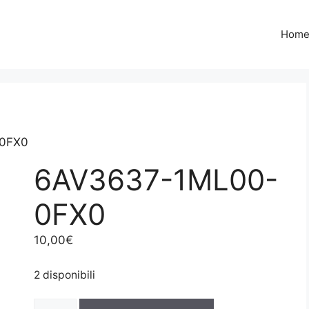
Hom
0FX0
6AV3637-1ML00-
0FX0
10,00
€
2 disponibili
6AV3637-