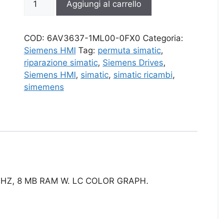
Aggiungi al carrello
1ML00-
0FX0
quantità
COD:
6AV3637-1ML00-0FX0
Categoria:
Siemens HMI
Tag:
permuta simatic
,
riparazione simatic
,
Siemens Drives
,
Siemens HMI
,
simatic
,
simatic ricambi
,
simemens
HZ, 8 MB RAM W. LC COLOR GRAPH.