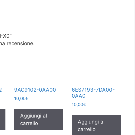
0FX0”
na recensione.
2
9AC9102-0AA00
6ES7193-7DA00-
0AA0
10,00
€
10,00
€
Aggiungi al
Aggiungi al
carrello
carrello