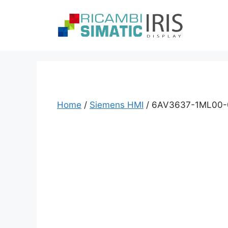
Vai
al
contenuto
Home
/
Siemens HMI
/ 6AV3637-1ML00-