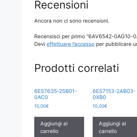
Recensioni
Ancora non ci sono recensioni.
Recensisci per primo “6AV6542-0AG10-
Devi
effettuare l’accesso
per pubblicare u
Prodotti correlati
6ES7635-2SB01-
6ES7153-2AB03-
0AC0
0XB0
10,00
€
10,00
€
Aggiungi al
Aggiungi al
carrello
carrello