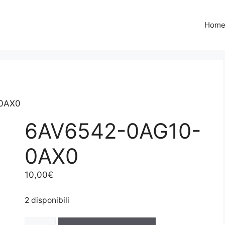
Hom
0AX0
6AV6542-0AG10-
0AX0
10,00
€
2 disponibili
6AV6542-