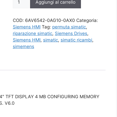
Aggiungi al carrello
0AG10-
0AX0
quantità
COD:
6AV6542-0AG10-0AX0
Categoria:
Siemens HMI
Tag:
permuta simatic
,
riparazione simatic
,
Siemens Drives
,
Siemens HMI
,
simatic
,
simatic ricambi
,
simemens
.4″ TFT DISPLAY 4 MB CONFIGURING MEMORY
. V6.0