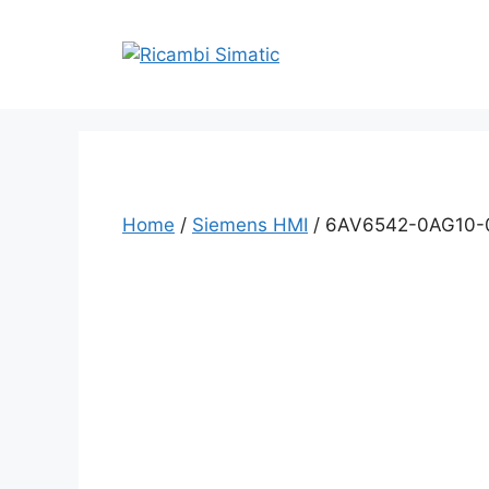
Vai
al
contenuto
Home
/
Siemens HMI
/ 6AV6542-0AG10-