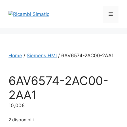
Vai
al
Menu
contenuto
Home
/
Siemens HMI
/ 6AV6574-2AC00-2AA1
6AV6574-2AC00-
2AA1
10,00
€
2 disponibili