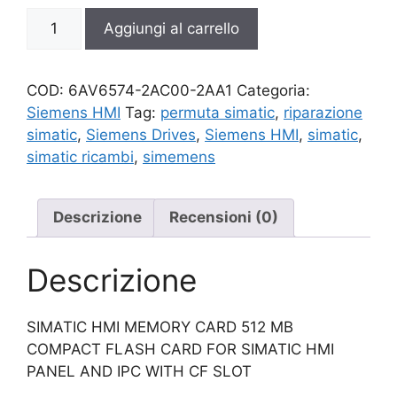
6AV6574-
Aggiungi al carrello
2AC00-
2AA1
quantità
COD:
6AV6574-2AC00-2AA1
Categoria:
Siemens HMI
Tag:
permuta simatic
,
riparazione
simatic
,
Siemens Drives
,
Siemens HMI
,
simatic
,
simatic ricambi
,
simemens
Descrizione
Recensioni (0)
Descrizione
SIMATIC HMI MEMORY CARD 512 MB
COMPACT FLASH CARD FOR SIMATIC HMI
PANEL AND IPC WITH CF SLOT