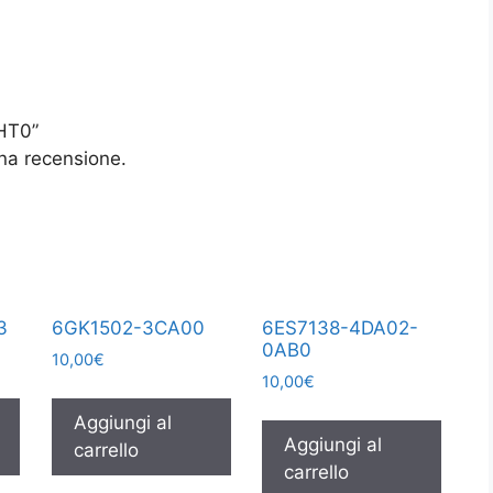
HT0”
na recensione.
3
6GK1502-3CA00
6ES7138-4DA02-
0AB0
10,00
€
10,00
€
Aggiungi al
Aggiungi al
carrello
carrello