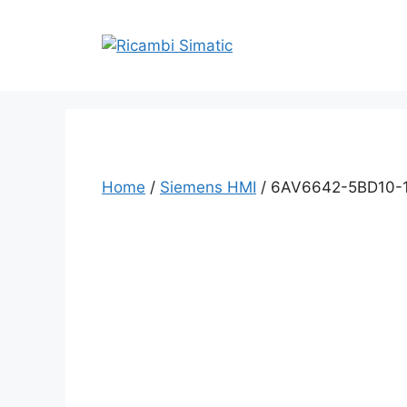
Vai
al
contenuto
Home
/
Siemens HMI
/ 6AV6642-5BD10-