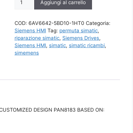
Aggiungi al carrello
5BD10-
1HT0
quantità
COD:
6AV6642-5BD10-1HT0
Categoria:
Siemens HMI
Tag:
permuta simatic
,
riparazione simatic
,
Siemens Drives
,
Siemens HMI
,
simatic
,
simatic ricambi
,
simemens
 CUSTOMIZED DESIGN PAN8183 BASED ON: