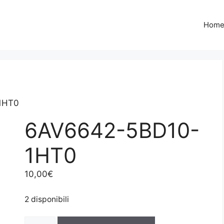
Hom
1HT0
6AV6642-5BD10-
1HT0
10,00
€
2 disponibili
6AV6642-