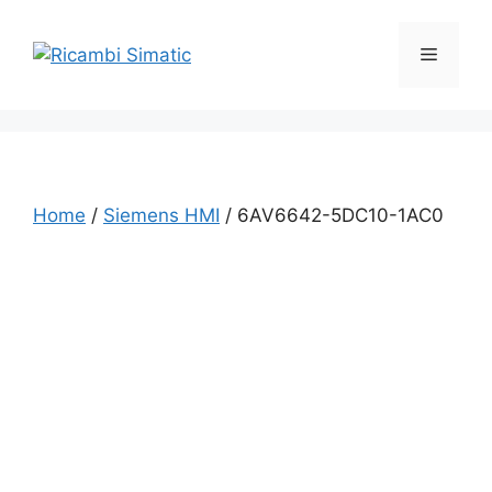
Vai
al
Menu
contenuto
Home
/
Siemens HMI
/ 6AV6642-5DC10-1AC0