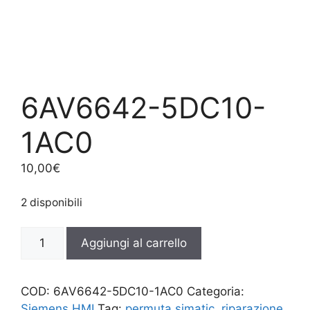
6AV6642-5DC10-
1AC0
10,00
€
2 disponibili
6AV6642-
Aggiungi al carrello
5DC10-
1AC0
quantità
COD:
6AV6642-5DC10-1AC0
Categoria:
Siemens HMI
Tag:
permuta simatic
,
riparazione