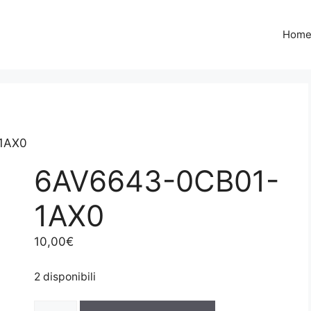
Hom
1AX0
6AV6643-0CB01-
1AX0
10,00
€
2 disponibili
6AV6643-