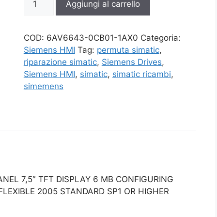
Aggiungi al carrello
0CB01-
1AX0
quantità
COD:
6AV6643-0CB01-1AX0
Categoria:
Siemens HMI
Tag:
permuta simatic
,
riparazione simatic
,
Siemens Drives
,
Siemens HMI
,
simatic
,
simatic ricambi
,
simemens
ANEL 7,5″ TFT DISPLAY 6 MB CONFIGURING
LEXIBLE 2005 STANDARD SP1 OR HIGHER