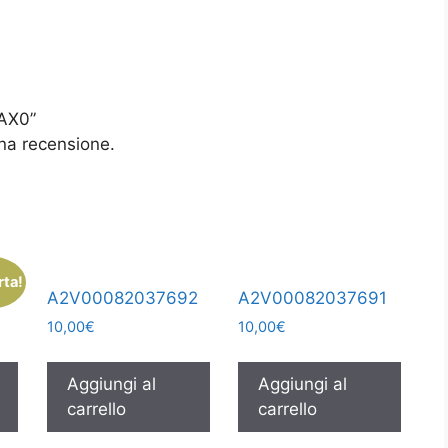
AX0”
na recensione.
rta!
A2V00082037692
A2V00082037691
10,00
€
10,00
€
Aggiungi al
Aggiungi al
carrello
carrello