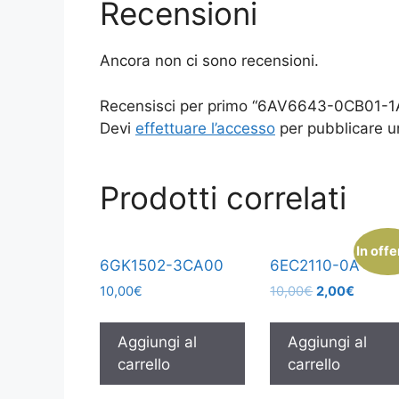
Recensioni
Ancora non ci sono recensioni.
Recensisci per primo “6AV6643-0CB01-1
Devi
effettuare l’accesso
per pubblicare u
Prodotti correlati
In offe
6GK1502-3CA00
6EC2110-0A
10,00
€
10,00
€
2,00
€
Aggiungi al
Aggiungi al
carrello
carrello