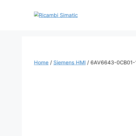
Vai
al
contenuto
Home
/
Siemens HMI
/ 6AV6643-0CB01-