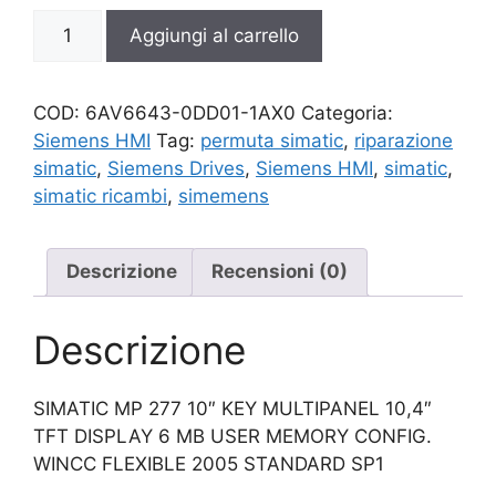
6AV6643-
Aggiungi al carrello
0DD01-
1AX0
quantità
COD:
6AV6643-0DD01-1AX0
Categoria:
Siemens HMI
Tag:
permuta simatic
,
riparazione
simatic
,
Siemens Drives
,
Siemens HMI
,
simatic
,
simatic ricambi
,
simemens
Descrizione
Recensioni (0)
Descrizione
SIMATIC MP 277 10″ KEY MULTIPANEL 10,4″
TFT DISPLAY 6 MB USER MEMORY CONFIG.
WINCC FLEXIBLE 2005 STANDARD SP1