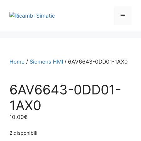
Vai
al
Menu
contenuto
Home
/
Siemens HMI
/ 6AV6643-0DD01-1AX0
6AV6643-0DD01-
1AX0
10,00
€
2 disponibili