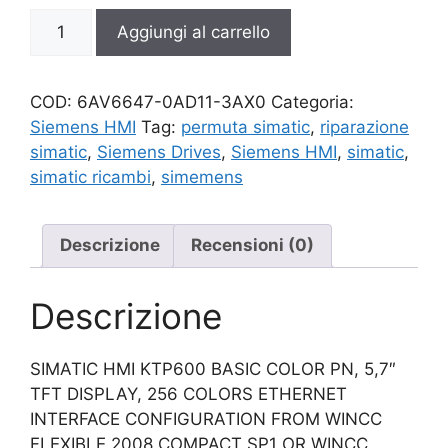
6AV6647-
Aggiungi al carrello
0AD11-
3AX0
quantità
COD:
6AV6647-0AD11-3AX0
Categoria:
Siemens HMI
Tag:
permuta simatic
,
riparazione
simatic
,
Siemens Drives
,
Siemens HMI
,
simatic
,
simatic ricambi
,
simemens
Descrizione
Recensioni (0)
Descrizione
SIMATIC HMI KTP600 BASIC COLOR PN, 5,7″
TFT DISPLAY, 256 COLORS ETHERNET
INTERFACE CONFIGURATION FROM WINCC
FLEXIBLE 2008 COMPACT SP1 OR WINCC