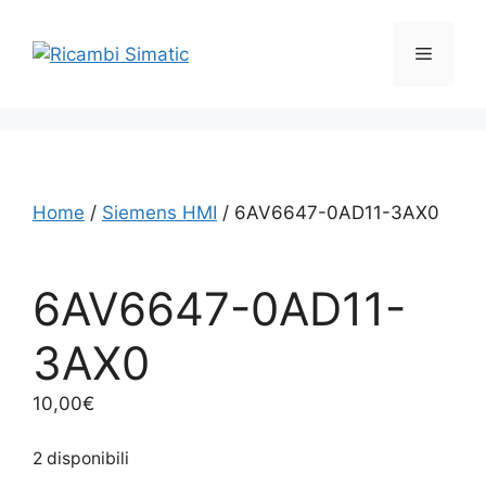
Vai
al
Menu
contenuto
Home
/
Siemens HMI
/ 6AV6647-0AD11-3AX0
6AV6647-0AD11-
3AX0
10,00
€
2 disponibili