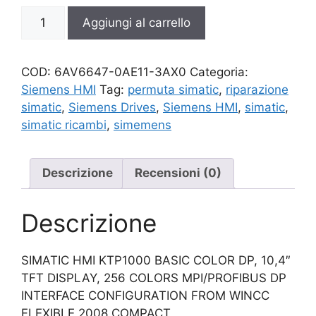
6AV6647-
Aggiungi al carrello
0AE11-
3AX0
quantità
COD:
6AV6647-0AE11-3AX0
Categoria:
Siemens HMI
Tag:
permuta simatic
,
riparazione
simatic
,
Siemens Drives
,
Siemens HMI
,
simatic
,
simatic ricambi
,
simemens
Descrizione
Recensioni (0)
Descrizione
SIMATIC HMI KTP1000 BASIC COLOR DP, 10,4″
TFT DISPLAY, 256 COLORS MPI/PROFIBUS DP
INTERFACE CONFIGURATION FROM WINCC
FLEXIBLE 2008 COMPACT