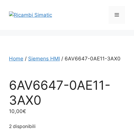
Vai
al
Menu
contenuto
Home
/
Siemens HMI
/ 6AV6647-0AE11-3AX0
6AV6647-0AE11-
3AX0
10,00
€
2 disponibili