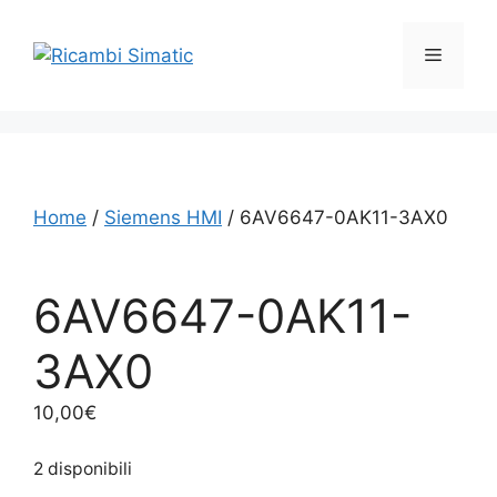
Vai
al
Menu
contenuto
Home
/
Siemens HMI
/ 6AV6647-0AK11-3AX0
6AV6647-0AK11-
3AX0
10,00
€
2 disponibili