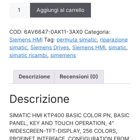
6AV6647-
Aggiungi al carrello
0AK11-
3AX0
quantità
COD:
6AV6647-0AK11-3AX0
Categoria:
Siemens HMI
Tag:
permuta simatic
,
riparazione
simatic
,
Siemens Drives
,
Siemens HMI
,
simatic
,
simatic ricambi
,
simemens
Descrizione
Recensioni (0)
Descrizione
SIMATIC HMI KTP400 BASIC COLOR PN, BASIC
PANEL, KEY AND TOUCH OPERATION, 4″
WIDESCREEN-TFT-DISPLAY, 256 COLORS,
PROFINET INTERFACE, CONFIGURATION FROM