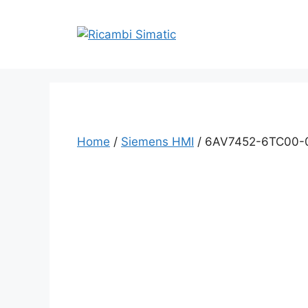
Vai
al
contenuto
Home
/
Siemens HMI
/ 6AV7452-6TC00-