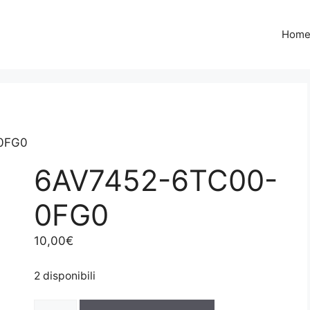
Hom
0FG0
6AV7452-6TC00-
0FG0
10,00
€
2 disponibili
6AV7452-