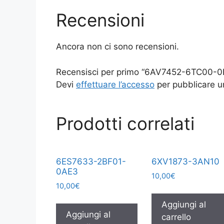
Recensioni
Ancora non ci sono recensioni.
Recensisci per primo “6AV7452-6TC00-
Devi
effettuare l’accesso
per pubblicare u
Prodotti correlati
6ES7633-2BF01-
6XV1873-3AN10
0AE3
10,00
€
10,00
€
Aggiungi al
Aggiungi al
carrello