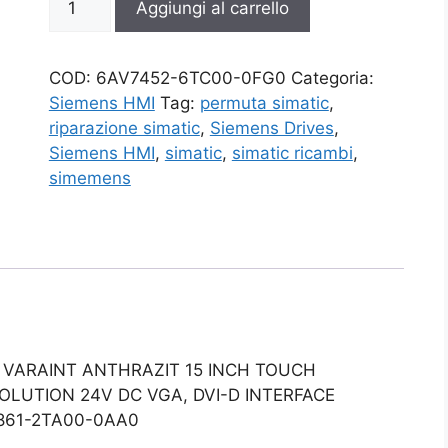
Aggiungi al carrello
6TC00-
0FG0
quantità
COD:
6AV7452-6TC00-0FG0
Categoria:
Siemens HMI
Tag:
permuta simatic
,
riparazione simatic
,
Siemens Drives
,
Siemens HMI
,
simatic
,
simatic ricambi
,
simemens
L VARAINT ANTHRAZIT 15 INCH TOUCH
OLUTION 24V DC VGA, DVI-D INTERFACE
7861-2TA00-0AA0