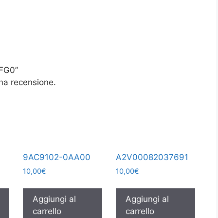
0FG0”
na recensione.
9AC9102-0AA00
A2V00082037691
10,00
€
10,00
€
Aggiungi al
Aggiungi al
carrello
carrello