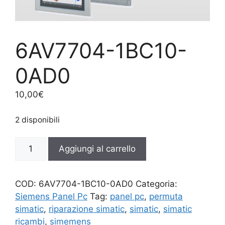
6AV7704-1BC10-
0AD0
10,00
€
2 disponibili
6AV7704-
Aggiungi al carrello
1BC10-
0AD0
quantità
COD:
6AV7704-1BC10-0AD0
Categoria:
Siemens Panel Pc
Tag:
panel pc
,
permuta
simatic
,
riparazione simatic
,
simatic
,
simatic
ricambi
,
simemens