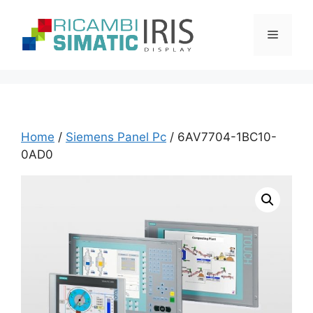
Vai
al
Menu
contenuto
Home
/
Siemens Panel Pc
/ 6AV7704-1BC10-
0AD0