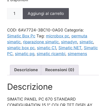
6AV7724-
Aggiungi al carrello
3BC10-
0AG0
quantità
COD:
6AV7724-3BC10-0AG0
Categoria:
Simatic Box Pc
Tag:
microbox pc
,
permuta
simatic
,
riparazione simatic
,
simadyn
,
simatic
,
simatic box pc
,
simatic C1
,
Simatic NET
,
Simatic
PC
,
simatic pg
,
simatic ricambi
,
simemens
Descrizione
Recensioni (0)
Descrizione
SIMATIC PANEL PC 670 STANDARD
CONFIGURATION 15,1″ COLOR TFT DISPLAY,