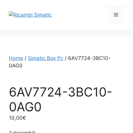
Vai
al
Menu
contenuto
Home
/
Simatic Box Pc
/ 6AV7724-3BC10-
0AG0
6AV7724-3BC10-
0AG0
10,00
€
2 disponibili