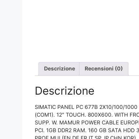
Descrizione
Recensioni (0)
Descrizione
SIMATIC PANEL PC 677B 2X10/100/1000 
(COM1). 12″ TOUCH. 800X600. WITH FR
SUPP. W. MAMUR POWER CABLE EUROPE.
PCI. 1GB DDR2 RAM. 160 GB SATA HDD 
PROF MUI (EN,DE,FR,IT,SP,JP,CHN,KOR)