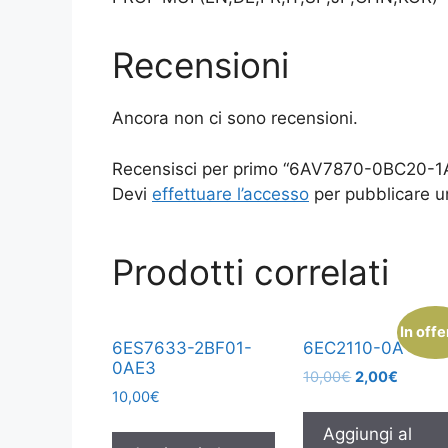
Recensioni
Ancora non ci sono recensioni.
Recensisci per primo “6AV7870-0BC20-1
Devi
effettuare l’accesso
per pubblicare u
Prodotti correlati
In offe
6ES7633-2BF01-
6EC2110-0A
0AE3
10,00
€
2,00
€
10,00
€
Aggiungi al