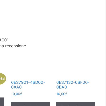
AC0”
na recensione.
rta!
6ES7901-4BD00-
6ES7132-6BF00-
0XA0
0BA0
10,00
€
10,00
€