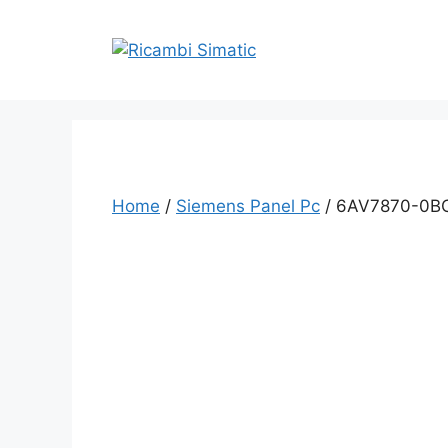
Vai
al
contenuto
Home
/
Siemens Panel Pc
/ 6AV7870-0B