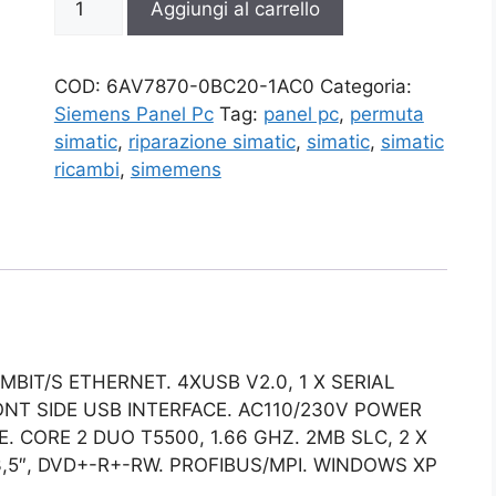
Aggiungi al carrello
0BC20-
1AC0
quantità
COD:
6AV7870-0BC20-1AC0
Categoria:
Siemens Panel Pc
Tag:
panel pc
,
permuta
simatic
,
riparazione simatic
,
simatic
,
simatic
ricambi
,
simemens
MBIT/S ETHERNET. 4XUSB V2.0, 1 X SERIAL
ONT SIDE USB INTERFACE. AC110/230V POWER
 CORE 2 DUO T5500, 1.66 GHZ. 2MB SLC, 2 X
3,5″, DVD+-R+-RW. PROFIBUS/MPI. WINDOWS XP