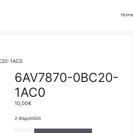
Hom
C20-1AC0
6AV7870-0BC20-
1AC0
10,00
€
2 disponibili
6AV7870-