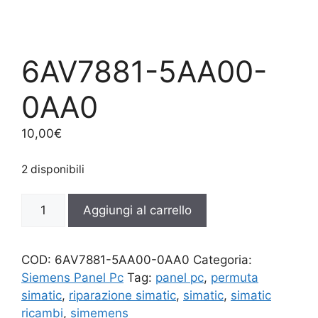
6AV7881-5AA00-
0AA0
10,00
€
2 disponibili
6AV7881-
Aggiungi al carrello
5AA00-
0AA0
quantità
COD:
6AV7881-5AA00-0AA0
Categoria:
Siemens Panel Pc
Tag:
panel pc
,
permuta
simatic
,
riparazione simatic
,
simatic
,
simatic
ricambi
,
simemens