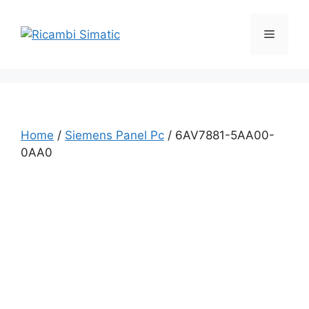
Vai
al
Menu
contenuto
Home
/
Siemens Panel Pc
/ 6AV7881-5AA00-
0AA0