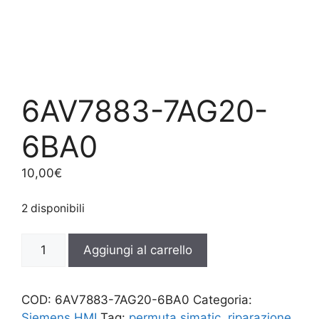
6AV7883-7AG20-
6BA0
10,00
€
2 disponibili
6AV7883-
Aggiungi al carrello
7AG20-
6BA0
quantità
COD:
6AV7883-7AG20-6BA0
Categoria:
Siemens HMI
Tag:
permuta simatic
,
riparazione