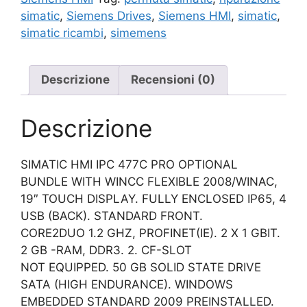
simatic
,
Siemens Drives
,
Siemens HMI
,
simatic
,
simatic ricambi
,
simemens
Descrizione
Recensioni (0)
Descrizione
SIMATIC HMI IPC 477C PRO OPTIONAL
BUNDLE WITH WINCC FLEXIBLE 2008/WINAC,
19″ TOUCH DISPLAY. FULLY ENCLOSED IP65, 4
USB (BACK). STANDARD FRONT.
CORE2DUO 1.2 GHZ, PROFINET(IE). 2 X 1 GBIT.
2 GB -RAM, DDR3. 2. CF-SLOT
NOT EQUIPPED. 50 GB SOLID STATE DRIVE
SATA (HIGH ENDURANCE). WINDOWS
EMBEDDED STANDARD 2009 PREINSTALLED.