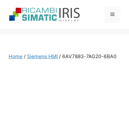
Vai
al
Menu
contenuto
Home
/
Siemens HMI
/ 6AV7883-7AG20-6BA0