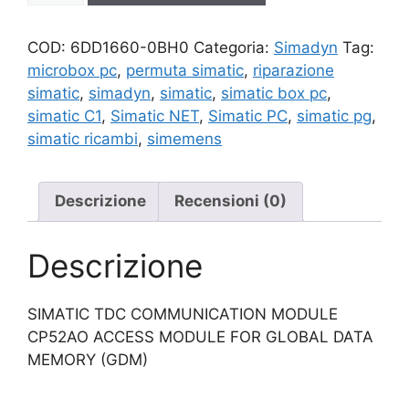
quantità
COD:
6DD1660-0BH0
Categoria:
Simadyn
Tag:
microbox pc
,
permuta simatic
,
riparazione
simatic
,
simadyn
,
simatic
,
simatic box pc
,
simatic C1
,
Simatic NET
,
Simatic PC
,
simatic pg
,
simatic ricambi
,
simemens
Descrizione
Recensioni (0)
Descrizione
SIMATIC TDC COMMUNICATION MODULE
CP52AO ACCESS MODULE FOR GLOBAL DATA
MEMORY (GDM)