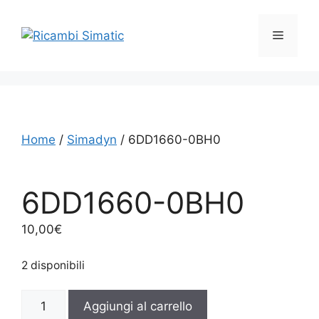
Vai
al
Menu
contenuto
Home
/
Simadyn
/ 6DD1660-0BH0
6DD1660-0BH0
10,00
€
2 disponibili
6DD1660-
Aggiungi al carrello
0BH0