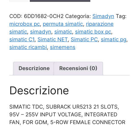
quantità
COD:
6DD1682-0CH2
Categoria:
Simadyn
Tag:
microbox pc
,
permuta simatic
,
riparazione
simatic
,
simadyn
,
simatic
,
simatic box pc
,
simatic C1
,
Simatic NET
,
Simatic PC
,
simatic pg
,
simatic ricambi
,
simemens
Descrizione
Recensioni (0)
Descrizione
SIMATIC TDC, SUBRACK UR5213 21 SLOTS,
95V – 255V INPUT VOLTAGE, INTEGRATED
FAN, FOR GDM, 5-ROW FEMALE CONNECTOR