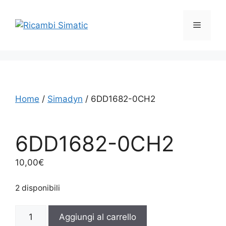
Vai
al
Menu
contenuto
Home
/
Simadyn
/ 6DD1682-0CH2
6DD1682-0CH2
10,00
€
2 disponibili
6DD1682-
Aggiungi al carrello
0CH2