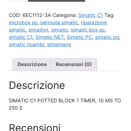
quantità
COD:
6EC1112-3A
Categoria:
Simatic C1
Tag:
microbox pc
,
permuta simatic
,
riparazione
simatic
,
simadyn
,
simatic
,
simatic box pc
,
simatic C1
,
Simatic NET
,
Simatic PC
,
simatic pg
,
simatic ricambi
,
simemens
Descrizione
Recensioni (0)
Descrizione
SIMATIC C1 POTTED BLOCK 1 TIMER, 10 MS TO
250 S
Recensioni