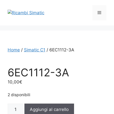
Vai
al
Menu
contenuto
Home
/
Simatic C1
/ 6EC1112-3A
6EC1112-3A
10,00
€
2 disponibili
6EC1112-
Aggiungi al carrello
3A