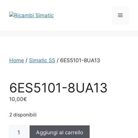
Vai
al
Menu
contenuto
Home
/
Simatic S5
/ 6ES5101-8UA13
6ES5101-8UA13
10,00
€
2 disponibili
6ES5101-
Aggiungi al carrello
8UA13