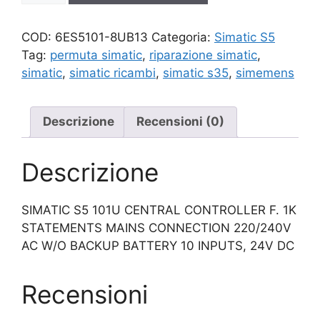
quantità
COD:
6ES5101-8UB13
Categoria:
Simatic S5
Tag:
permuta simatic
,
riparazione simatic
,
simatic
,
simatic ricambi
,
simatic s35
,
simemens
Descrizione
Recensioni (0)
Descrizione
SIMATIC S5 101U CENTRAL CONTROLLER F. 1K
STATEMENTS MAINS CONNECTION 220/240V
AC W/O BACKUP BATTERY 10 INPUTS, 24V DC
Recensioni