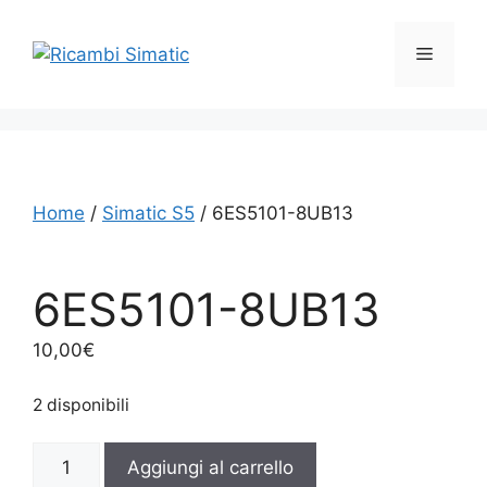
Vai
al
Menu
contenuto
Home
/
Simatic S5
/ 6ES5101-8UB13
6ES5101-8UB13
10,00
€
2 disponibili
6ES5101-
Aggiungi al carrello
8UB13