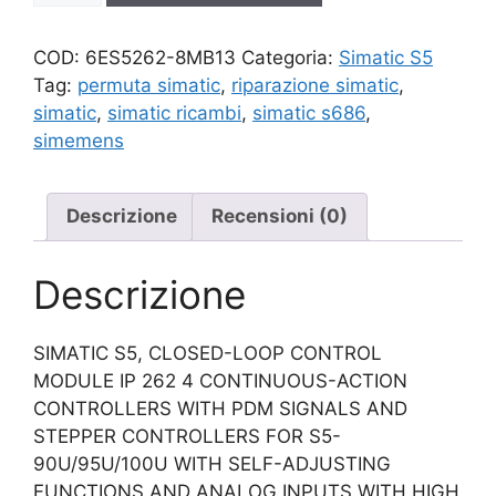
quantità
COD:
6ES5262-8MB13
Categoria:
Simatic S5
Tag:
permuta simatic
,
riparazione simatic
,
simatic
,
simatic ricambi
,
simatic s686
,
simemens
Descrizione
Recensioni (0)
Descrizione
SIMATIC S5, CLOSED-LOOP CONTROL
MODULE IP 262 4 CONTINUOUS-ACTION
CONTROLLERS WITH PDM SIGNALS AND
STEPPER CONTROLLERS FOR S5-
90U/95U/100U WITH SELF-ADJUSTING
FUNCTIONS AND ANALOG INPUTS WITH HIGH