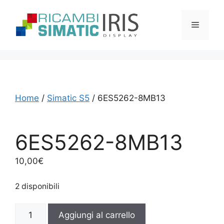
Vai
al
Menu
contenuto
Home
/
Simatic S5
/ 6ES5262-8MB13
6ES5262-8MB13
10,00
€
2 disponibili
6ES5262-
Aggiungi al carrello
8MB13