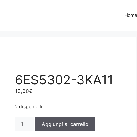
Hom
6ES5302-3KA11
10,00
€
2 disponibili
6ES5302-
Aggiungi al carrello
3KA11
quantità