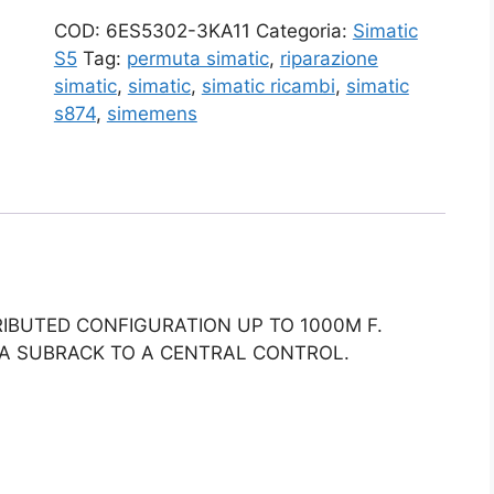
COD:
6ES5302-3KA11
Categoria:
Simatic
S5
Tag:
permuta simatic
,
riparazione
simatic
,
simatic
,
simatic ricambi
,
simatic
s874
,
simemens
TRIBUTED CONFIGURATION UP TO 1000M F.
0A SUBRACK TO A CENTRAL CONTROL.