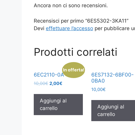
Ancora non ci sono recensioni.
Recensisci per primo “6ES5302-3KA11”
Devi
effettuare l’accesso
per pubblicare u
Prodotti correlati
In offerta!
6EC2110-0A
6ES7132-6BF00-
0BA0
10,00
€
2,00
€
10,00
€
Aggiungi al
Aggiungi al
carrello
carrello