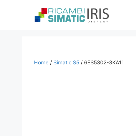
Vai
al
contenuto
Home
/
Simatic S5
/ 6ES5302-3KA11