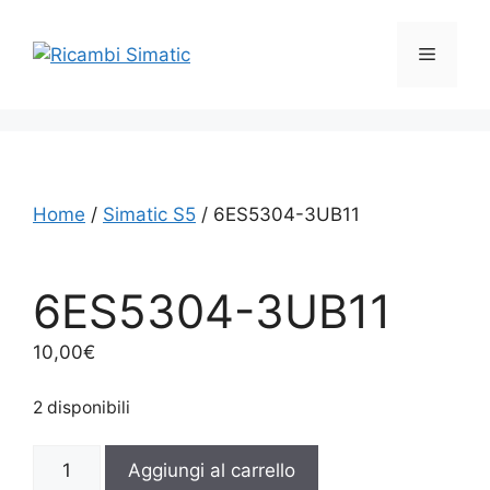
Vai
al
Menu
contenuto
Home
/
Simatic S5
/ 6ES5304-3UB11
6ES5304-3UB11
10,00
€
2 disponibili
6ES5304-
Aggiungi al carrello
3UB11