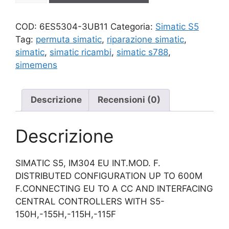
quantità
COD:
6ES5304-3UB11
Categoria:
Simatic S5
Tag:
permuta simatic
,
riparazione simatic
,
simatic
,
simatic ricambi
,
simatic s788
,
simemens
Descrizione
Recensioni (0)
Descrizione
SIMATIC S5, IM304 EU INT.MOD. F.
DISTRIBUTED CONFIGURATION UP TO 600M
F.CONNECTING EU TO A CC AND INTERFACING
CENTRAL CONTROLLERS WITH S5-
150H,-155H,-115H,-115F