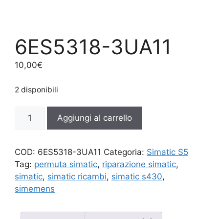
6ES5318-3UA11
10,00
€
2 disponibili
6ES5318-
Aggiungi al carrello
3UA11
quantità
COD:
6ES5318-3UA11
Categoria:
Simatic S5
Tag:
permuta simatic
,
riparazione simatic
,
simatic
,
simatic ricambi
,
simatic s430
,
simemens