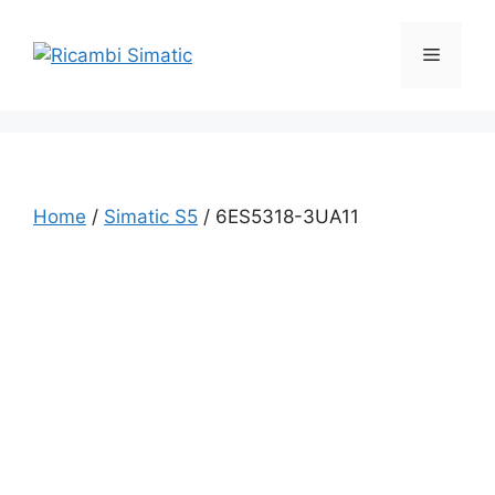
Vai
al
Menu
contenuto
Home
/
Simatic S5
/ 6ES5318-3UA11