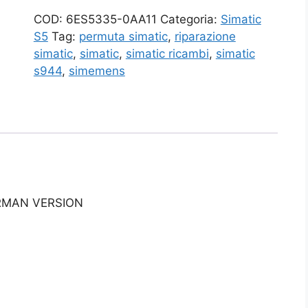
COD:
6ES5335-0AA11
Categoria:
Simatic
S5
Tag:
permuta simatic
,
riparazione
simatic
,
simatic
,
simatic ricambi
,
simatic
s944
,
simemens
ERMAN VERSION