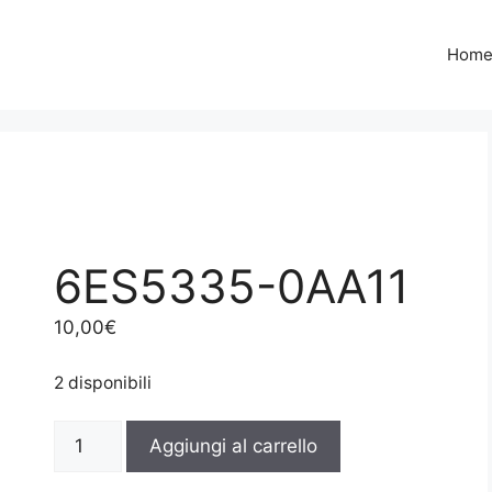
Hom
6ES5335-0AA11
10,00
€
2 disponibili
6ES5335-
Aggiungi al carrello
0AA11
quantità