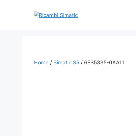
Vai
al
contenuto
Home
/
Simatic S5
/ 6ES5335-0AA11