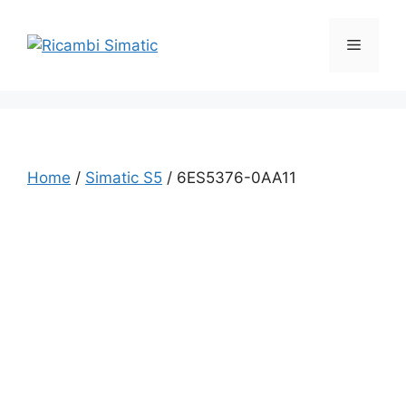
Vai
al
Menu
contenuto
Home
/
Simatic S5
/ 6ES5376-0AA11