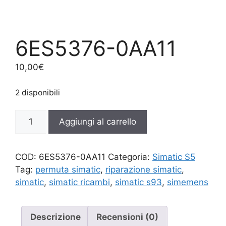
6ES5376-0AA11
10,00
€
2 disponibili
6ES5376-
Aggiungi al carrello
0AA11
quantità
COD:
6ES5376-0AA11
Categoria:
Simatic S5
Tag:
permuta simatic
,
riparazione simatic
,
simatic
,
simatic ricambi
,
simatic s93
,
simemens
Descrizione
Recensioni (0)