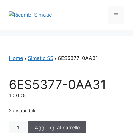
Vai
al
Menu
contenuto
Home
/
Simatic S5
/ 6ES5377-0AA31
6ES5377-0AA31
10,00
€
2 disponibili
6ES5377-
Aggiungi al carrello
0AA31