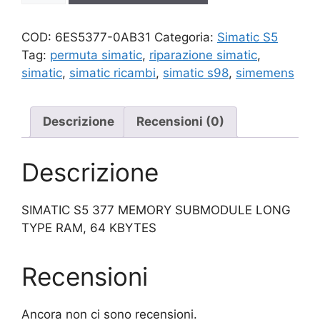
quantità
COD:
6ES5377-0AB31
Categoria:
Simatic S5
Tag:
permuta simatic
,
riparazione simatic
,
simatic
,
simatic ricambi
,
simatic s98
,
simemens
Descrizione
Recensioni (0)
Descrizione
SIMATIC S5 377 MEMORY SUBMODULE LONG
TYPE RAM, 64 KBYTES
Recensioni
Ancora non ci sono recensioni.