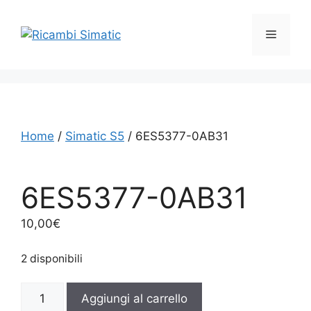
Vai
al
Menu
contenuto
Home
/
Simatic S5
/ 6ES5377-0AB31
6ES5377-0AB31
10,00
€
2 disponibili
6ES5377-
Aggiungi al carrello
0AB31