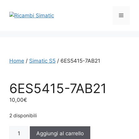
Vai
al
Menu
contenuto
Home
/
Simatic S5
/ 6ES5415-7AB21
6ES5415-7AB21
10,00
€
2 disponibili
6ES5415-
Aggiungi al carrello
7AB21