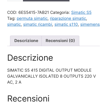
quantità
COD:
6ES5415-7AB21
Categoria:
Simatic S5
Tag:
permuta simatic
,
riparazione simatic
,
simatic
,
simatic ricambi
,
simatic s110
,
simemens
Descrizione
Recensioni (0)
Descrizione
SIMATIC S5 415 DIGITAL OUTPUT MODULE
GALVANICALLY ISOLATED 8 OUTPUTS 220 V
AC, 2 A
Recensioni