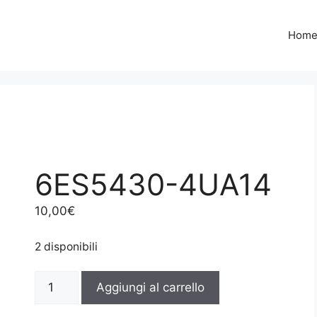
Hom
6ES5430-4UA14
10,00
€
2 disponibili
6ES5430-
Aggiungi al carrello
4UA14
quantità