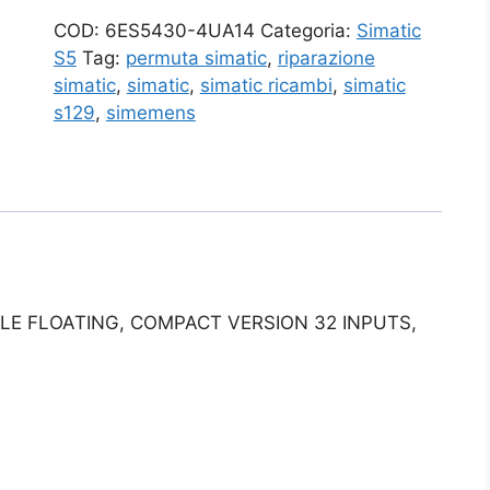
COD:
6ES5430-4UA14
Categoria:
Simatic
S5
Tag:
permuta simatic
,
riparazione
simatic
,
simatic
,
simatic ricambi
,
simatic
s129
,
simemens
ULE FLOATING, COMPACT VERSION 32 INPUTS,