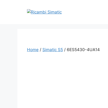
Vai
al
contenuto
Home
/
Simatic S5
/ 6ES5430-4UA14