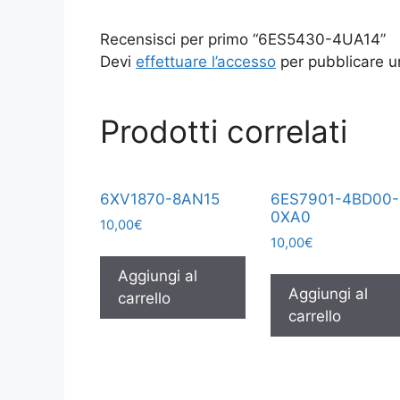
Recensisci per primo “6ES5430-4UA14”
Devi
effettuare l’accesso
per pubblicare u
Prodotti correlati
6XV1870-8AN15
6ES7901-4BD00-
0XA0
10,00
€
10,00
€
Aggiungi al
Aggiungi al
carrello
carrello