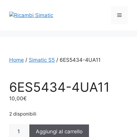
Vai
al
Menu
contenuto
Home
/
Simatic S5
/ 6ES5434-4UA11
6ES5434-4UA11
10,00
€
2 disponibili
6ES5434-
Aggiungi al carrello
4UA11