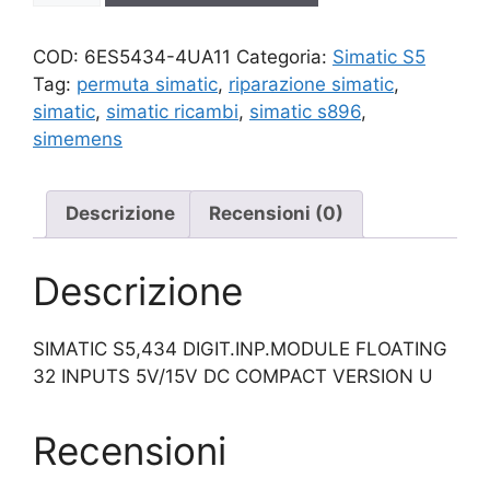
quantità
COD:
6ES5434-4UA11
Categoria:
Simatic S5
Tag:
permuta simatic
,
riparazione simatic
,
simatic
,
simatic ricambi
,
simatic s896
,
simemens
Descrizione
Recensioni (0)
Descrizione
SIMATIC S5,434 DIGIT.INP.MODULE FLOATING
32 INPUTS 5V/15V DC COMPACT VERSION U
Recensioni