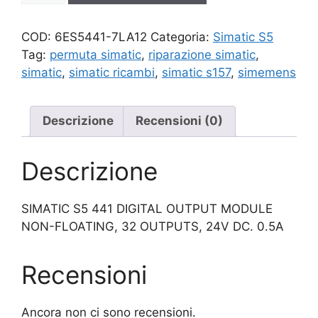
quantità
COD:
6ES5441-7LA12
Categoria:
Simatic S5
Tag:
permuta simatic
,
riparazione simatic
,
simatic
,
simatic ricambi
,
simatic s157
,
simemens
Descrizione
Recensioni (0)
Descrizione
SIMATIC S5 441 DIGITAL OUTPUT MODULE
NON-FLOATING, 32 OUTPUTS, 24V DC. 0.5A
Recensioni
Ancora non ci sono recensioni.