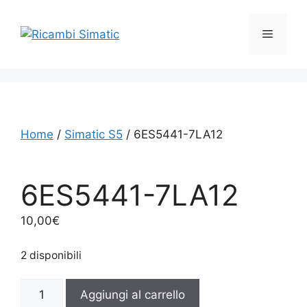
Vai
al
Menu
contenuto
Home
/
Simatic S5
/ 6ES5441-7LA12
6ES5441-7LA12
10,00
€
2 disponibili
6ES5441-
Aggiungi al carrello
7LA12