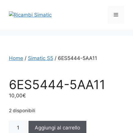
Vai
al
Menu
contenuto
Home
/
Simatic S5
/ 6ES5444-5AA11
6ES5444-5AA11
10,00
€
2 disponibili
6ES5444-
Aggiungi al carrello
5AA11