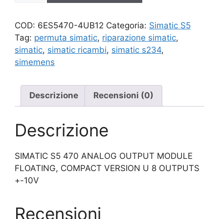
quantità
COD:
6ES5470-4UB12
Categoria:
Simatic S5
Tag:
permuta simatic
,
riparazione simatic
,
simatic
,
simatic ricambi
,
simatic s234
,
simemens
Descrizione
Recensioni (0)
Descrizione
SIMATIC S5 470 ANALOG OUTPUT MODULE
FLOATING, COMPACT VERSION U 8 OUTPUTS
+-10V
Recensioni