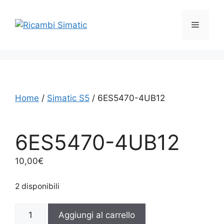
Vai
al
Menu
contenuto
Home
/
Simatic S5
/ 6ES5470-4UB12
6ES5470-4UB12
10,00
€
2 disponibili
6ES5470-
Aggiungi al carrello
4UB12