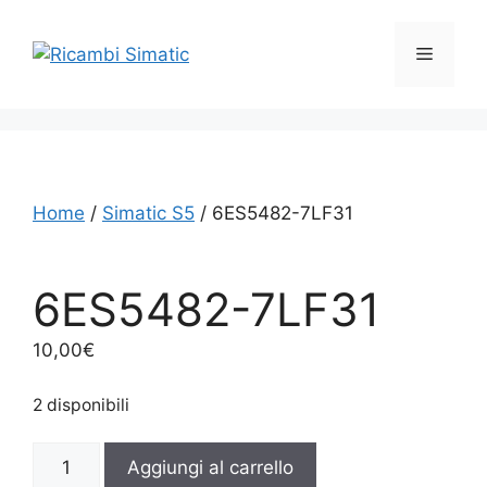
Vai
al
Menu
contenuto
Home
/
Simatic S5
/ 6ES5482-7LF31
6ES5482-7LF31
10,00
€
2 disponibili
6ES5482-
Aggiungi al carrello
7LF31