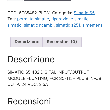
quantità
COD:
6ES5482-7LF31
Categoria:
Simatic S5
Tag:
permuta simatic
,
riparazione simatic
,
simatic
,
simatic ricambi
,
simatic s251
,
simemens
Descrizione
Recensioni (0)
Descrizione
SIMATIC S5 482 DIGITAL INPUT/OUTPUT
MODULE FLOATING, FOR S5-115F PLC 8 INP./8
OUTP. 24 VDC. 2.5A
Recensioni