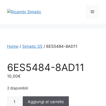
Vai
al
Menu
contenuto
Home
/
Simatic S5
/ 6ES5484-8AD11
6ES5484-8AD11
10,00
€
2 disponibili
6ES5484-
Aggiungi al carrello
8AD11