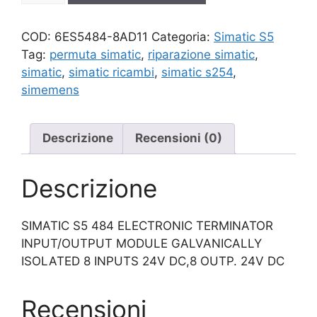
quantità
COD:
6ES5484-8AD11
Categoria:
Simatic S5
Tag:
permuta simatic
,
riparazione simatic
,
simatic
,
simatic ricambi
,
simatic s254
,
simemens
Descrizione
Recensioni (0)
Descrizione
SIMATIC S5 484 ELECTRONIC TERMINATOR
INPUT/OUTPUT MODULE GALVANICALLY
ISOLATED 8 INPUTS 24V DC,8 OUTP. 24V DC
Recensioni