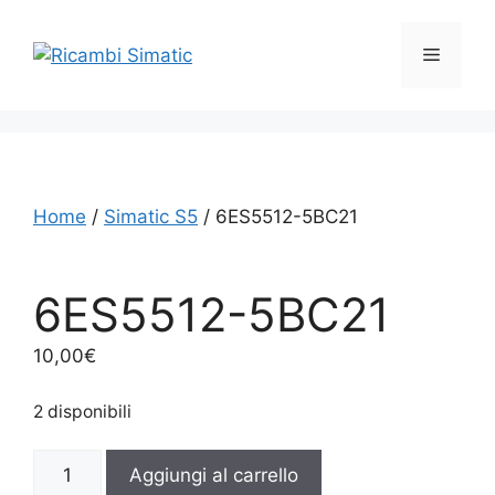
Vai
al
Menu
contenuto
Home
/
Simatic S5
/ 6ES5512-5BC21
6ES5512-5BC21
10,00
€
2 disponibili
6ES5512-
Aggiungi al carrello
5BC21