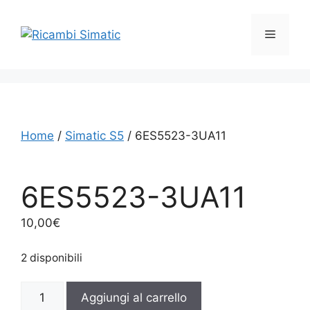
Vai
al
Menu
contenuto
Home
/
Simatic S5
/ 6ES5523-3UA11
6ES5523-3UA11
10,00
€
2 disponibili
6ES5523-
Aggiungi al carrello
3UA11