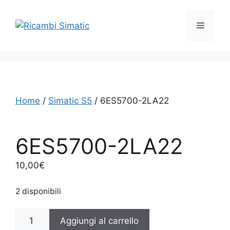
Vai
al
Menu
contenuto
Home
/
Simatic S5
/ 6ES5700-2LA22
6ES5700-2LA22
10,00
€
2 disponibili
6ES5700-
Aggiungi al carrello
2LA22