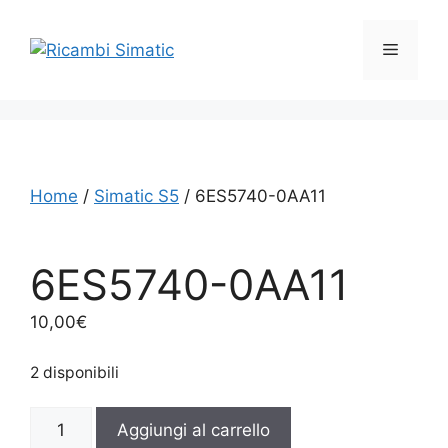
Vai
al
Menu
contenuto
Home
/
Simatic S5
/ 6ES5740-0AA11
6ES5740-0AA11
10,00
€
2 disponibili
6ES5740-
Aggiungi al carrello
0AA11