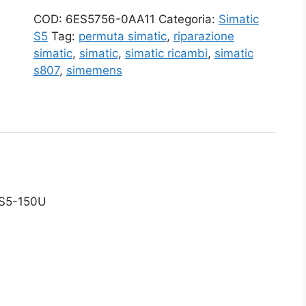
COD:
6ES5756-0AA11
Categoria:
Simatic
S5
Tag:
permuta simatic
,
riparazione
simatic
,
simatic
,
simatic ricambi
,
simatic
s807
,
simemens
 S5-150U