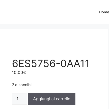
Hom
6ES5756-0AA11
10,00
€
2 disponibili
6ES5756-
Aggiungi al carrello
0AA11
quantità