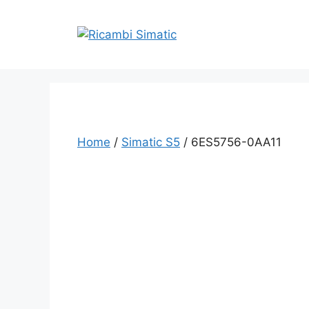
Vai
al
contenuto
Home
/
Simatic S5
/ 6ES5756-0AA11