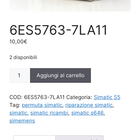
6ES5763-7LA11
10,00
€
2 disponibili
6ES5763-
Aggiungi al carrello
7LA11
quantità
COD:
6ES5763-7LA11
Categoria:
Simatic S5
Tag:
permuta simatic
,
riparazione simatic
,
simatic
,
simatic ricambi
,
simatic s646
,
simemens