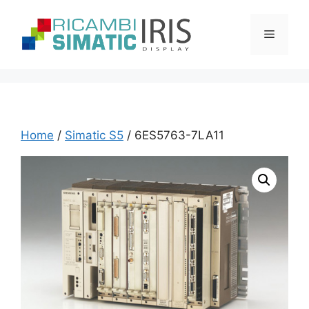
Vai
al
Menu
contenuto
Home
/
Simatic S5
/ 6ES5763-7LA11