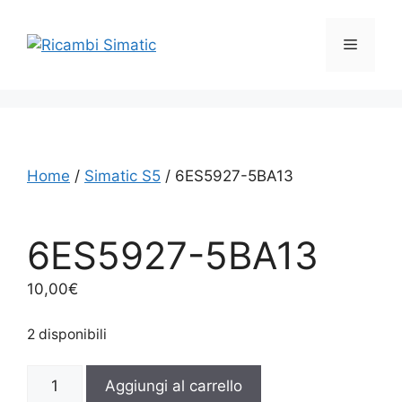
Vai
al
Menu
contenuto
Home
/
Simatic S5
/ 6ES5927-5BA13
6ES5927-5BA13
10,00
€
2 disponibili
6ES5927-
Aggiungi al carrello
5BA13