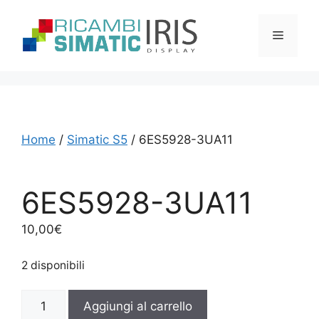
Vai
al
Menu
contenuto
Home
/
Simatic S5
/ 6ES5928-3UA11
6ES5928-3UA11
10,00
€
2 disponibili
6ES5928-
Aggiungi al carrello
3UA11