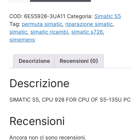
quantità
COD:
6ES5928-3UA11
Categoria:
Simatic S5
Tag:
permuta simatic
,
riparazione simatic
,
simatic
,
simatic ricambi
,
simatic s726
,
simemens
Descrizione
Recensioni (0)
Descrizione
SIMATIC S5, CPU 928 FOR CPU OF S5-135U PC
Recensioni
Ancora non ci sono recensioni.