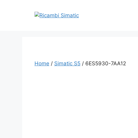
Vai
al
contenuto
Home
/
Simatic S5
/ 6ES5930-7AA12