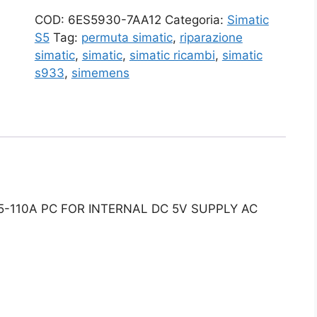
COD:
6ES5930-7AA12
Categoria:
Simatic
S5
Tag:
permuta simatic
,
riparazione
simatic
,
simatic
,
simatic ricambi
,
simatic
s933
,
simemens
5-110A PC FOR INTERNAL DC 5V SUPPLY AC