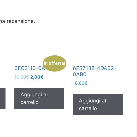
na recensione.
In offerta!
6EC2110-0A
6ES7138-4DA02-
0AB0
10,00
€
2,00
€
10,00
€
Aggiungi al
Aggiungi al
carrello
carrello