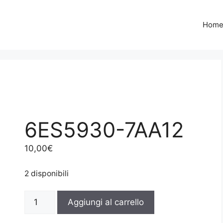
Hom
6ES5930-7AA12
10,00
€
2 disponibili
6ES5930-
Aggiungi al carrello
7AA12
quantità