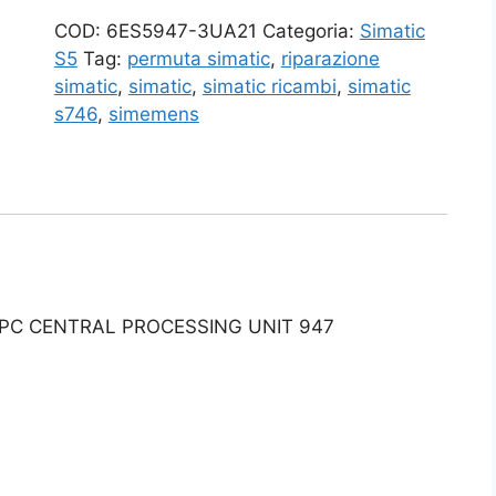
COD:
6ES5947-3UA21
Categoria:
Simatic
S5
Tag:
permuta simatic
,
riparazione
simatic
,
simatic
,
simatic ricambi
,
simatic
s746
,
simemens
U PC CENTRAL PROCESSING UNIT 947