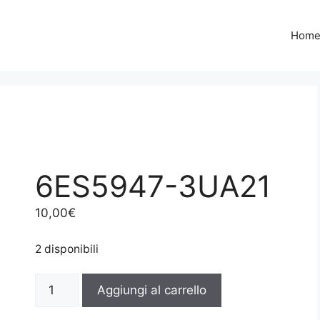
Hom
6ES5947-3UA21
10,00
€
2 disponibili
6ES5947-
Aggiungi al carrello
3UA21
quantità