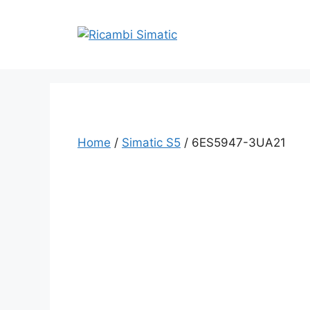
Vai
al
contenuto
Home
/
Simatic S5
/ 6ES5947-3UA21