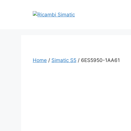
Vai
al
contenuto
Home
/
Simatic S5
/ 6ES5950-1AA61