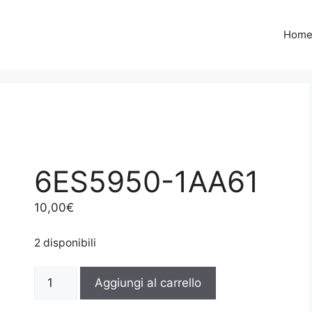
Hom
6ES5950-1AA61
10,00
€
2 disponibili
6ES5950-
Aggiungi al carrello
1AA61
quantità