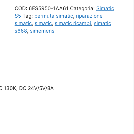
COD:
6ES5950-1AA61
Categoria:
Simatic
S5
Tag:
permuta simatic
,
riparazione
simatic
,
simatic
,
simatic ricambi
,
simatic
s668
,
simemens
C 130K, DC 24V/5V/8A