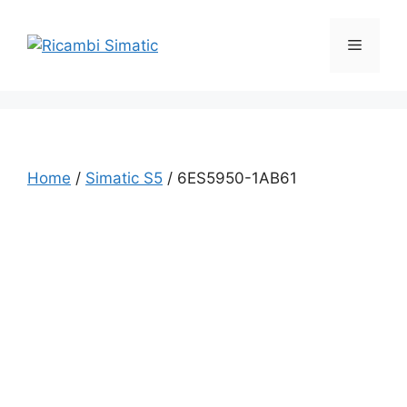
Vai
al
Menu
contenuto
Home
/
Simatic S5
/ 6ES5950-1AB61