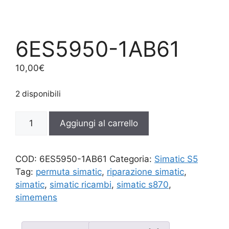
6ES5950-1AB61
10,00
€
2 disponibili
6ES5950-
Aggiungi al carrello
1AB61
quantità
COD:
6ES5950-1AB61
Categoria:
Simatic S5
Tag:
permuta simatic
,
riparazione simatic
,
simatic
,
simatic ricambi
,
simatic s870
,
simemens